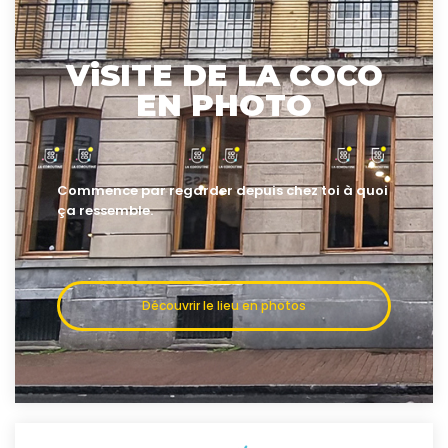
ViSITE DE LA COCO
EN PHOTO
Commence par regarder depuis chez toi à quoi
ça ressemble.
Découvrir le lieu en photos