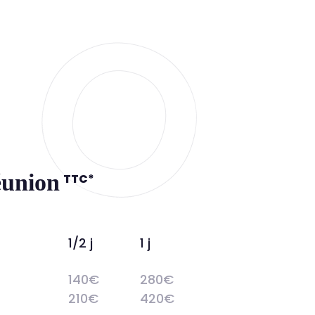
réunion
TTC*
1/2 j
1 j
140€
280€
210€
420€