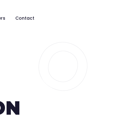
ers
Contact
ON