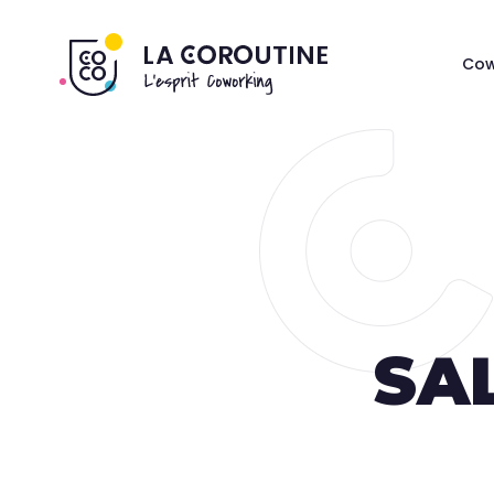
Cow
SA