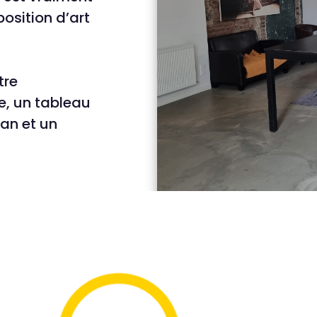
position d’art
tre
e, un tableau
an et un