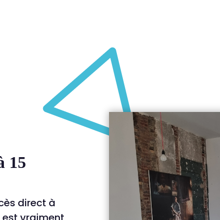
à 15
cès direct à
n est vraiment